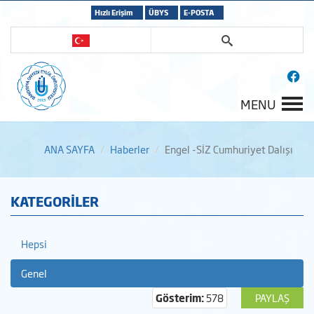
Hızlı Erişim
ÜBYS
E-POSTA
MENU
ANA SAYFA
Haberler
Engel -SİZ Cumhuriyet Dalışı
KATEGORİLER
Hepsi
Genel
Gösterim:
578
PAYLAŞ