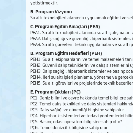
yetiştirmektir.
B. Program Vizyonu
Su altı teknolojileri alanında uygulamalı eğitimi ve sek
C. Program Eğitim Amaçları (PEA)
PEA1. Su altı teknolojileri alanında su altı çalışmalar
PEA2. Dalış sağlığı ve güvenliği, hiperbarik sistemler,
PEA3. Su altı görevleri, teknik uygulamalar ve su altı 
D. Program Eğitim Hedefleri (PEH)
PEH1. Su altı ekipmanlarını ve temel malzemeleri tanı
PEH2. Güvenli dalış tekniklerini ve dalış sistemlerini
PEH3. Dalış sağlığı, hiperbarik sistemler ve basınç od
PEH4. İleri su altı işleri planlama, yönetme ve gerçek
PEH5. Su altı görevleri ve projelerinde teknik beceriler
E. Program Çıktıları (PÇ)
PÇ1. Deniz bilimi ve çevre hakkında temel bilgilere sah
PÇ2. Temel dalış teknikleri ve dalış sistemleri hakkında
PÇ3. Dalış sağlığı ve güvenliği bilgisine sahip olur
PÇ4. Hiperbarik sistemleri ve tedavi yöntemlerini bilir
PÇ5. Basınç odası operatörü bilgisine sahip olur*
PÇ6. Temel denizcilik bilgisine sahip olur