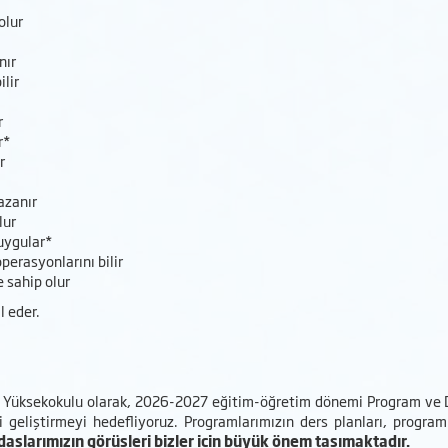
olur
nır
ilir
r
r*
r
azanır
lur
 uygular*
operasyonlarını bilir
e sahip olur
l eder.
ek Yüksekokulu olarak, 2026-2027 eğitim-öğretim dönemi Program ve 
 geliştirmeyi hedefliyoruz. Programlarımızın ders planları, progra
daşlarımızın görüşleri bizler için büyük önem taşımaktadır.