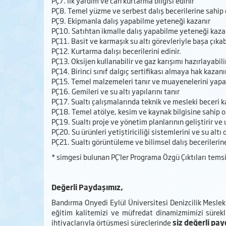
PÇ7. İlk yardım ve can kurtarma bilgisi edinir
PÇ8. Temel yüzme ve serbest dalış becerilerine sahip 
PÇ9. Ekipmanla dalış yapabilme yeteneği kazanır
PÇ10. Satıhtan ikmalle dalış yapabilme yeteneği kaza
PÇ11. Basit ve karmaşık su altı görevleriyle başa çıkab
PÇ12. Kurtarma dalışı becerilerini edinir.
PÇ13. Oksijen kullanabilir ve gaz karışımı hazırlayabili
PÇ14. Birinci sınıf dalgıç sertifikası almaya hak kazanı
PÇ15. Temel malzemeleri tanır ve muayenelerini yapa
PÇ16. Gemileri ve su altı yapılarını tanır
PÇ17. Sualtı çalışmalarında teknik ve mesleki beceri k
PÇ18. Temel atölye, kesim ve kaynak bilgisine sahip o
PÇ19. Sualtı proje ve yönetim planlarının geliştirir ve
PÇ20. Su ürünleri yetiştiriciliği sistemlerini ve su altı 
PÇ21. Sualtı görüntüleme ve bilimsel dalış becerilerin
* simgesi bulunan PÇ'ler Programa Özgü Çıktıları temsi
Değerli Paydaşımız,
Bandırma Onyedi Eylül Üniversitesi Denizcilik Mesl
eğitim kalitemizi ve müfredat dinamizmimizi sürekli
ihtiyaçlarıyla örtüşmesi süreçlerinde
siz değerli pay