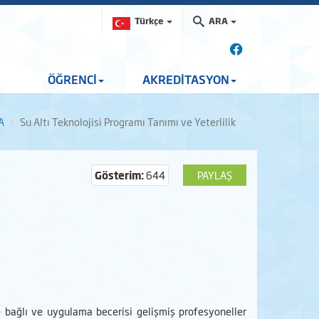
Türkçe
ARA
ÖĞRENCİ
AKREDİTASYON
A
Su Altı Teknolojisi Programı Tanımı ve Yeterlilik
Gösterim:
644
PAYLAŞ
re bağlı ve uygulama becerisi gelişmiş profesyoneller