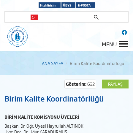
Hızlı Erişim
ÜBYS
E-POSTA
MENU
ANA SAYFA
Birim Kalite Koordinatörlüğü
Gösterim:
632
PAYLAŞ
Birim Kalite Koordinatörlüğü
BİRİM KALİTE KOMİSYONU ÜYELERİ
Başkan: Dr. Öğr. Üyesi Hayrullah ALTINOK
Üye: Doç. Dr. Uğur KARADURMUŞ