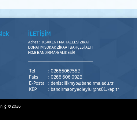
slek
İLETİŞİM
Adres : PAŞAKENT MAHALLESİ ZİRAİ
DONATIM SOKAK ZİRAAT BAHÇESİ ALTI
NO:8 BANDIRMA/BALIKESİR
Tel
:
02666067562
Faks
:
0266 606 0928
E-Posta
:
denizcilikmyo@bandirma.edu.tr
KEP
:
bandirmaonyedieylul@hs01.kep.tr
nlığı
© 2026