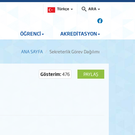
Türkçe
ARA
ÖĞRENCİ
AKREDİTASYON
ANA SAYFA
Sekreterlik Görev Dağılımı
Gösterim:
476
PAYLAŞ