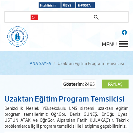
Hızlı Erişim
ÜBYS
E-POSTA
MENU
ANA SAYFA
Uzaktan Eğitim Program Temsilcisi
Gösterim:
2485
PAYLAŞ
Uzaktan Eğitim Program Temsilcisi
Denizcilik Meslek Yüksekokulu LMS sistemi uzaktan eğitim
program temsilerimiz Öğr.Gör. Deniz GÜNEŞ, Dr.Öğr. Üyesi
ÜSTÜN ATAK ve Öğr.Gör. Alparslan Fatih KULAKAÇ'tır. Teknik
problemlerde ilgili program temsilcisi ile iletişime geçebilirsiniz.