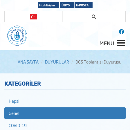
Hızlı Erişim
ÜBYS
E-POSTA
MENU
ANA SAYFA
DUYURULAR
DGS Toplantısı Duyurusu
KATEGORİLER
Hepsi
Genel
COVID-19