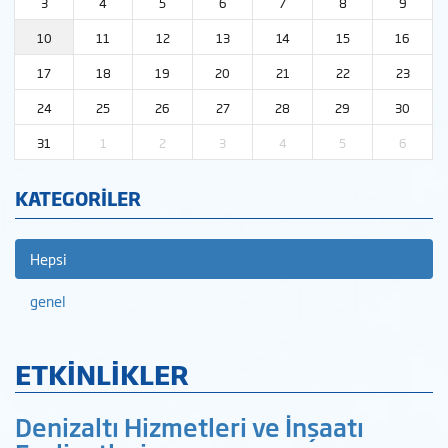
3
4
5
6
7
8
9
10
11
12
13
14
15
16
17
18
19
20
21
22
23
24
25
26
27
28
29
30
31
1
2
3
4
5
6
KATEGORİLER
Hepsi
genel
ETKİNLİKLER
Denizaltı Hizmetleri ve İnşaatı