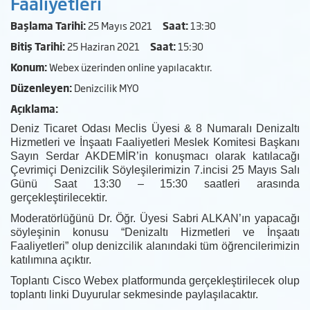
Faaliyetleri
Başlama Tarihi:
25 Mayıs 2021
Saat:
13:30
Bitiş Tarihi:
25 Haziran 2021
Saat:
15:30
Konum:
Webex üzerinden online yapılacaktır.
Düzenleyen:
Denizcilik MYO
Açıklama:
Deniz Ticaret Odası Meclis Üyesi & 8 Numaralı Denizaltı
Hizmetleri ve İnşaatı Faaliyetleri Meslek Komitesi Başkanı
Sayın Serdar AKDEMİR’in konuşmacı olarak katılacağı
Çevrimiçi Denizcilik Söyleşilerimizin 7.incisi 25 Mayıs Salı
Günü Saat 13:30 – 15:30 saatleri arasında
gerçekleştirilecektir.
Moderatörlüğünü Dr. Öğr. Üyesi Sabri ALKAN’ın yapacağı
söyleşinin konusu “Denizaltı Hizmetleri ve İnşaatı
Faaliyetleri” olup denizcilik alanındaki tüm öğrencilerimizin
katılımına açıktır.
Toplantı Cisco Webex platformunda gerçekleştirilecek olup
toplantı linki Duyurular sekmesinde paylaşılacaktır.