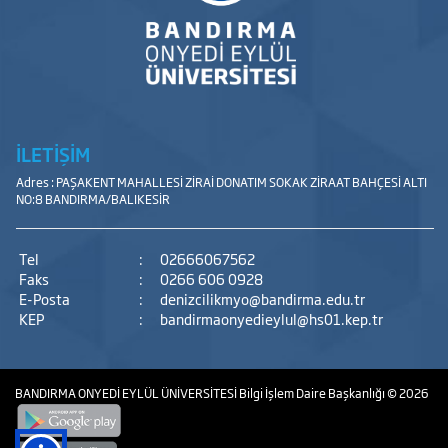
İLETİŞİM
Adres : PAŞAKENT MAHALLESİ ZİRAİ DONATIM SOKAK ZİRAAT BAHÇESİ ALTI
NO:8 BANDIRMA/BALIKESİR
Tel
:
02666067562
Faks
:
0266 606 0928
E-Posta
:
denizcilikmyo@bandirma.edu.tr
KEP
:
bandirmaonyedieylul@hs01.kep.tr
BANDIRMA ONYEDİ EYLÜL ÜNİVERSİTESİ
Bilgi İşlem Daire Başkanlığı
© 2026