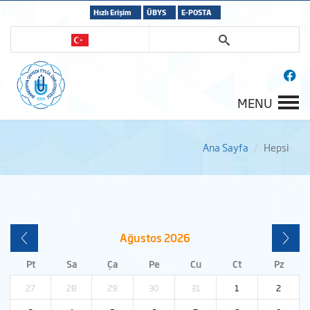
Hızlı Erişim
ÜBYS
E-POSTA
MENU
Ana Sayfa
Hepsi
Ağustos
2026
Pt
Sa
Ça
Pe
Cu
Ct
Pz
27
28
29
30
31
1
2